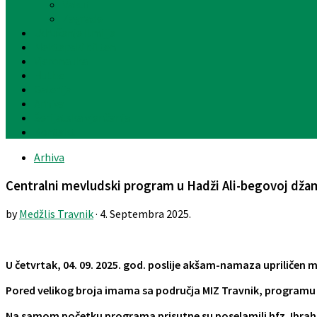
Vakuf
Zagrađe
Udruženje Ilmijje
Mektepski bilten
Vjeronauka
Hutbe
Galerija
Arhiva
Šerijatska vjenčanja
Kontakt
Arhiva
Centralni mevludski program u Hadži Ali-begovoj džam
by
Medžlis Travnik
· 4. Septembra 2025.
U četvrtak, 04. 09. 2025. god. poslije akšam-namaza upriličen 
Pored velikog broja imama sa područja MIZ Travnik, programu je
Na samom početku programa prisutne su poselamili hfz. Ibrahi