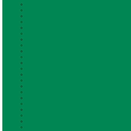
Gluha Bukovica
Goleš
Hadži Ali-begova džamija
Han Bila
Jezerci
Kalibunar
Karaula
Kljaci
Konatur
Krpeljići
Maline
Mosor
Mehurići
Mudrike
Pode
Poturmahala
Skender Vakuf
Slimena
Suhi Dol
Sulejmanija džamija
Turbe
Višnjevo