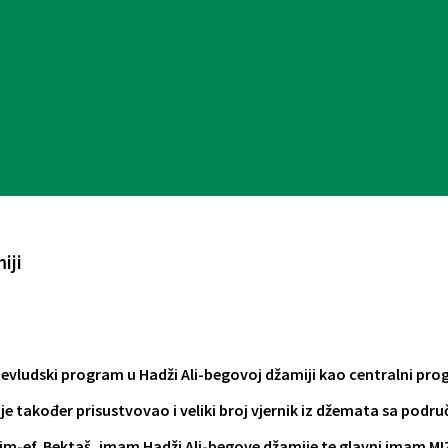
iji
mevludski program u Hadži Ali-begovoj džamiji kao centralni prog
 također prisustvovao i veliki broj vjernik iz džemata sa područ
m-ef. Bektaš, imam Hadži Ali-begove džamije te glavni imam MIZ