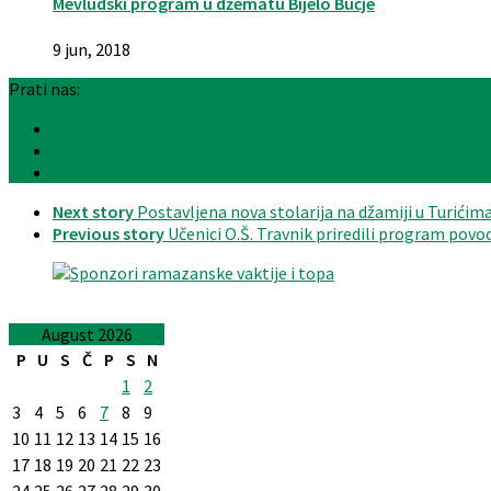
Mevludski program u džematu Bijelo Bučje
9 jun, 2018
Prati nas:
Next story
Postavljena nova stolarija na džamiji u Turićim
Previous story
Učenici O.Š. Travnik priredili program po
August 2026
P
U
S
Č
P
S
N
1
2
3
4
5
6
7
8
9
10
11
12
13
14
15
16
17
18
19
20
21
22
23
24
25
26
27
28
29
30