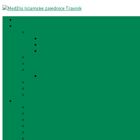
Naslovna
Medžlis
Službe
Služba za vjerske i odgojno-obrazovne poslove
Služba za administrativno-pravne poslove
Služba za ekonomsko-finansijske, vakufske i p
Izvršni odbor
Skupština
Pravilnici
Pravilnik o nagradi “Kasim-ef. Mašić”
Ustav Islamske zajednice u BiH
Zakon o slobodi vjere i pravnom položaju crkava i vje
Etički kodeks za zaposlenike u organima Islamske za
Džemati i imami
Bandol
Bijelo Bučje
Brajići
Čukle
Dolac na Lašvi – Novo Naselje
Dub