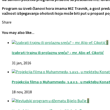
Program su izveli članovi hora imama MIZ Travnik, a gost pred
važnost izbjegavanja oholosti koja može biti put u propast po
Share
You may also like...
0
Izabrati trajnu ili prolaznu sreću? – mr. Aljo-ef. Cikotić
31 jan, 2016
Projekcija filma o Muhammedu, s.a.v.s., u mektebu Kona
18 nov, 2018
0