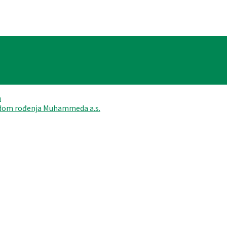
a
vodom rođenja Muhammeda a.s.